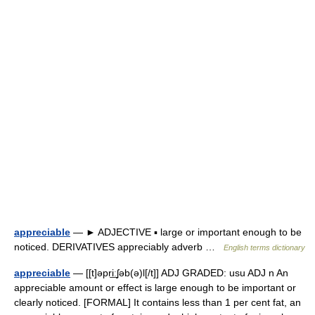
appreciable
— ► ADJECTIVE ▪ large or important enough to be
noticed. DERIVATIVES appreciably adverb …
English terms dictionary
appreciable
— [[t]əpri͟ːʃəb(ə)l[/t]] ADJ GRADED: usu ADJ n An
appreciable amount or effect is large enough to be important or
clearly noticed. [FORMAL] It contains less than 1 per cent fat, an