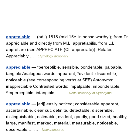
appreciable
— (adj.) 1818 (mid 15c. in sense worthy ); from Fr.
appréciable and directly from M.L. appretiabilis, from L.L.
appretiare (see APPRECIATE (Cf. appreciate)). Related:
Appreciably …
Etymology dictionary
appreciable
— *perceptible, sensible, ponderable, palpable,
tangible Analogous words: apparent, *evident: discernible,
noticeable (see corresponding verbs at SEE) Antonyms:
inappreciable Contrasted words: impalpable, imponderable,
*imperceptible, intangible,… …
New Dictionary of Synonyms
appreciable
— [adj] easily noticed; considerable apparent,
ascertainable, clear cut, definite, detectable, discernible,
distinguishable, estimable, evident, goodly, good sized, healthy,
large, manifest, marked, material, measurable, noticeable,
observable,… …
New thesaurus