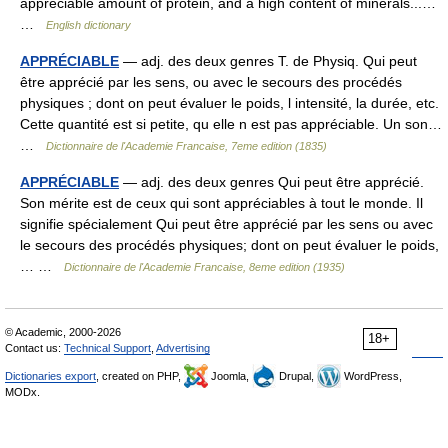
appreciable amount of protein, and a high content of minerals...…
…
English dictionary
APPRÉCIABLE
— adj. des deux genres T. de Physiq. Qui peut
être apprécié par les sens, ou avec le secours des procédés
physiques ; dont on peut évaluer le poids, l intensité, la durée, etc.
Cette quantité est si petite, qu elle n est pas appréciable. Un son…
…
Dictionnaire de l'Academie Francaise, 7eme edition (1835)
APPRÉCIABLE
— adj. des deux genres Qui peut être apprécié.
Son mérite est de ceux qui sont appréciables à tout le monde. Il
signifie spécialement Qui peut être apprécié par les sens ou avec
le secours des procédés physiques; dont on peut évaluer le poids,
… …
Dictionnaire de l'Academie Francaise, 8eme edition (1935)
© Academic, 2000-2026
18+
Contact us:
Technical Support
,
Advertising
Dictionaries export
, created on PHP,
Joomla,
Drupal,
WordPress,
MODx.