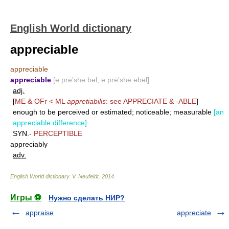
English World dictionary
appreciable
appreciable
appreciable
[ə prē′shə bəl, ə prē′shē əbəl]
adj.
[
ME & OFr < ML
appretiabilis
: see
APPRECIATE
&
-ABLE
]
enough to be perceived or estimated; noticeable; measurable
[an
appreciable difference]
SYN.-
PERCEPTIBLE
appreciably
adv.
English World dictionary
.
V. Neufeldt
.
2014
.
Игры ⚽
Нужно сделать НИР?
appraise
appreciate