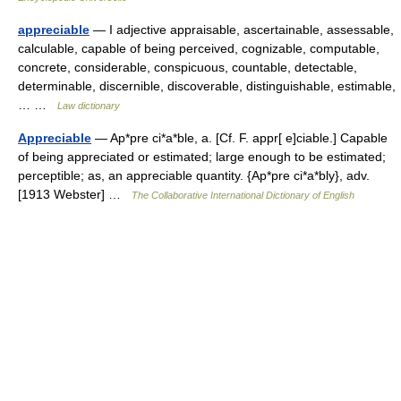
appreciable
— I adjective appraisable, ascertainable, assessable,
calculable, capable of being perceived, cognizable, computable,
concrete, considerable, conspicuous, countable, detectable,
determinable, discernible, discoverable, distinguishable, estimable,
… …
Law dictionary
Appreciable
— Ap*pre ci*a*ble, a. [Cf. F. appr[ e]ciable.] Capable
of being appreciated or estimated; large enough to be estimated;
perceptible; as, an appreciable quantity. {Ap*pre ci*a*bly}, adv.
[1913 Webster] …
The Collaborative International Dictionary of English